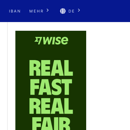
E
IBAN
MEHR
DE