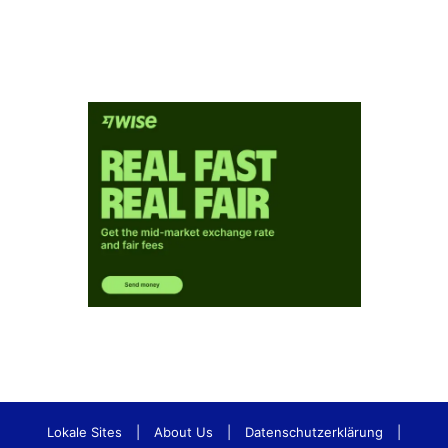
Lokale Sites
|
About Us
|
Datenschutzerklärung
|