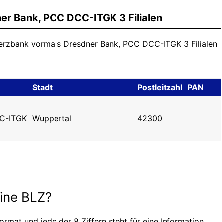
r Bank, PCC DCC-ITGK 3 Filialen
merzbank vormals Dresdner Bank, PCC DCC-ITGK 3 Filialen
Stadt
Postleitzahl
PAN
CC-ITGK
Wuppertal
42300
eine BLZ?
ormat und jede der 8 Ziffern steht für eine Information,