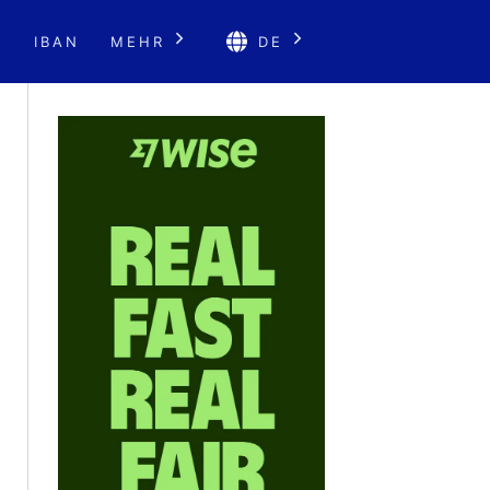
E
IBAN
MEHR
DE