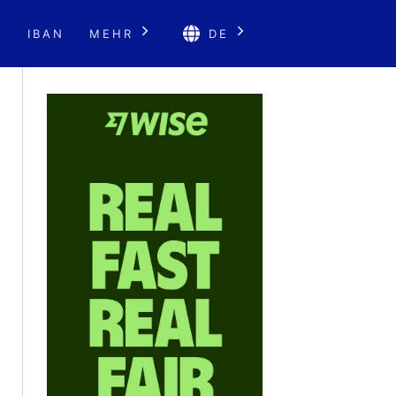
E
IBAN
MEHR
DE