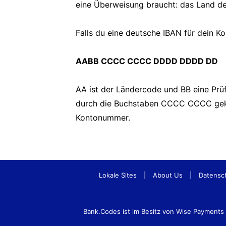
eine Überweisung braucht: das Land d
Falls du eine deutsche IBAN für dein K
AABB CCCC CCCC DDDD DDDD DD
AA ist der Ländercode und BB eine Prüfz
durch die Buchstaben CCCC CCCC geken
Kontonummer.
Lokale Sites
|
About Us
|
Datensc
Bank.Codes ist im Besitz von Wise Payment