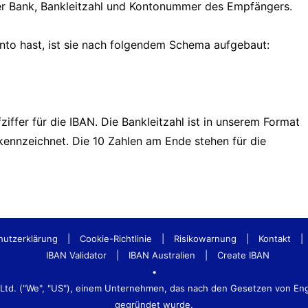
er Bank, Bankleitzahl und Kontonummer des Empfängers.
onto hast, ist sie nach folgendem Schema aufgebaut:
iffer für die IBAN. Die Bankleitzahl ist in unserem Format
nzeichnet. Die 10 Zahlen am Ende stehen für die
hutzerklärung
|
Cookie-Richtlinie
|
Risikowarnung
|
Kontakt
|
IBAN Validator
|
IBAN Australien
|
Create IBAN
•
s Ltd. ("We", "US"), einem Unternehmen, das nach den Gesetzen von E
gegründet wurde.