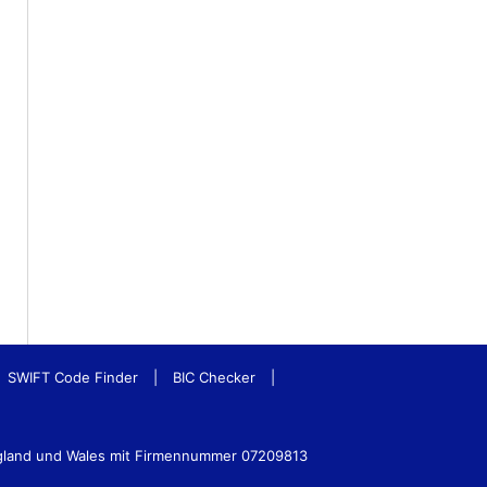
SWIFT Code Finder
|
BIC Checker
|
ngland und Wales mit Firmennummer 07209813