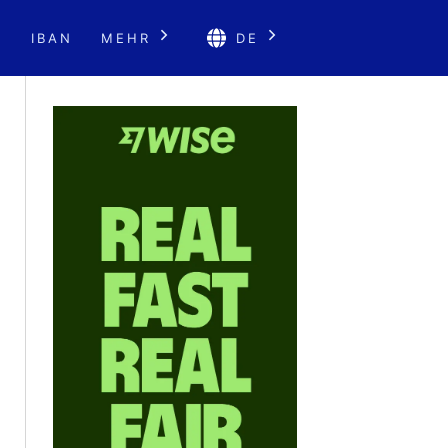
E
IBAN
MEHR
DE