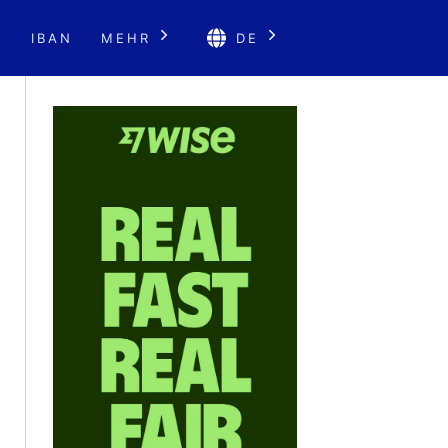
E
IBAN
MEHR
DE