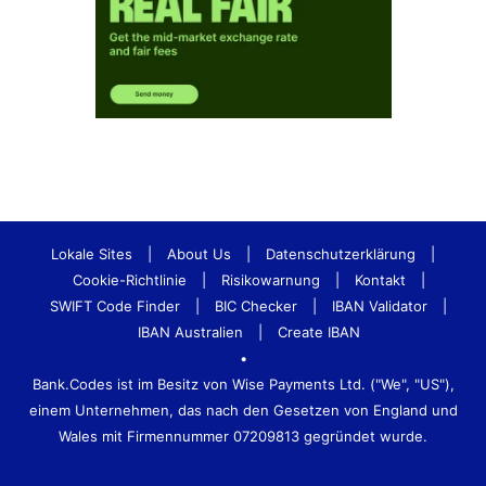
Lokale Sites
|
About Us
|
Datenschutzerklärung
|
Cookie-Richtlinie
|
Risikowarnung
|
Kontakt
|
SWIFT Code Finder
|
BIC Checker
|
IBAN Validator
|
IBAN Australien
|
Create IBAN
•
Bank.Codes ist im Besitz von Wise Payments Ltd. ("We", "US"),
einem Unternehmen, das nach den Gesetzen von England und
Wales mit Firmennummer 07209813 gegründet wurde.