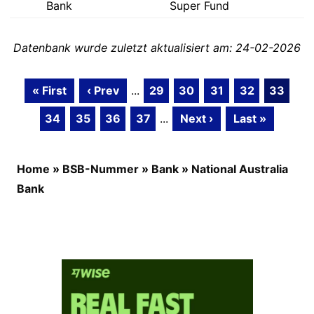
Bank
Super Fund
Datenbank wurde zuletzt aktualisiert am: 24-02-2026
« First
‹ Prev
...
29
30
31
32
33
34
35
36
37
...
Next ›
Last »
Home
»
BSB-Nummer
»
Bank
»
National Australia
Bank