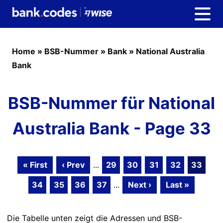
Home
»
BSB-Nummer
»
Bank
»
National Australia
Bank
BSB-Nummer für National
Australia Bank - Page 33
« First
‹ Prev
...
29
30
31
32
33
34
35
36
37
...
Next ›
Last »
Die Tabelle unten zeigt die Adressen und BSB-