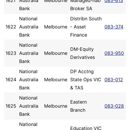
1621
Australia
Melbourne
Managed-nab
085-613
Bank
Broker SA
National
Distribn South
1622
Australia
Melbourne
- Asset
083-374
Bank
Finance
National
DM-Equity
1623
Australia
Melbourne
083-950
Derivatives
Bank
National
DP Acctng
1624
Australia
Melbourne
State Ops VIC
083-012
Bank
& TAS
National
Eastern
1625
Australia
Melbourne
083-028
Branch
Bank
National
Education VIC