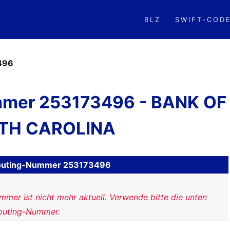
BLZ
SWIFT-COD
496
mer 253173496 - BANK OF
TH CAROLINA
H Routing-Nummer 253173496
mer ist nicht mehr aktuell. Verwende bitte die unten
outing-Nummer.