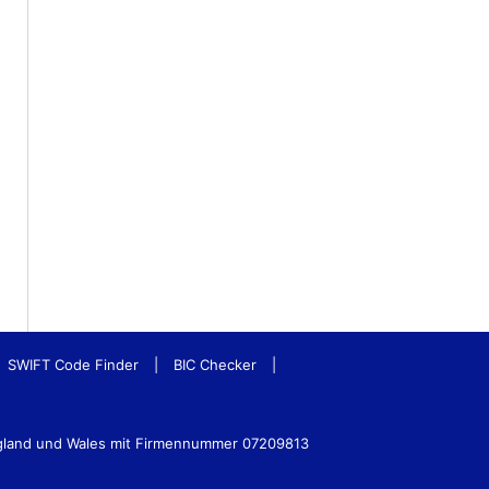
SWIFT Code Finder
|
BIC Checker
|
ngland und Wales mit Firmennummer 07209813