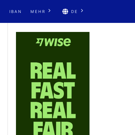
E
IBAN
MEHR
DE