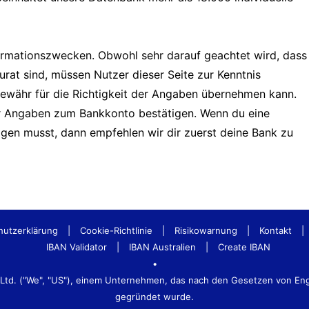
formationszwecken. Obwohl sehr darauf geachtet wird, dass
urat sind, müssen Nutzer dieser Seite zur Kenntnis
Gewähr für die Richtigkeit der Angaben übernehmen kann.
er Angaben zum Bankkonto bestätigen. Wenn du eine
tigen musst, dann empfehlen wir dir zuerst deine Bank zu
hutzerklärung
|
Cookie-Richtlinie
|
Risikowarnung
|
Kontakt
|
IBAN Validator
|
IBAN Australien
|
Create IBAN
•
s Ltd. ("We", "US"), einem Unternehmen, das nach den Gesetzen von E
gegründet wurde.