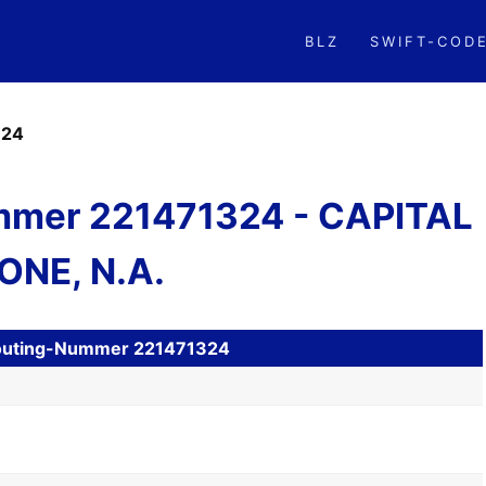
BLZ
SWIFT-COD
324
mer 221471324 - CAPITAL
ONE, N.A.
 Routing-Nummer 221471324