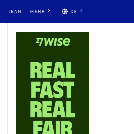
E
IBAN
MEHR
DE