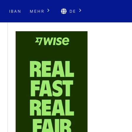
E
IBAN
MEHR
DE