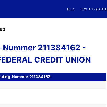
BLZ
SWIFT-COD
162
-Nummer 211384162 -
FEDERAL CREDIT UNION
 Routing-Nummer 211384162