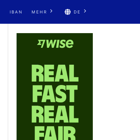
E
IBAN
MEHR
DE