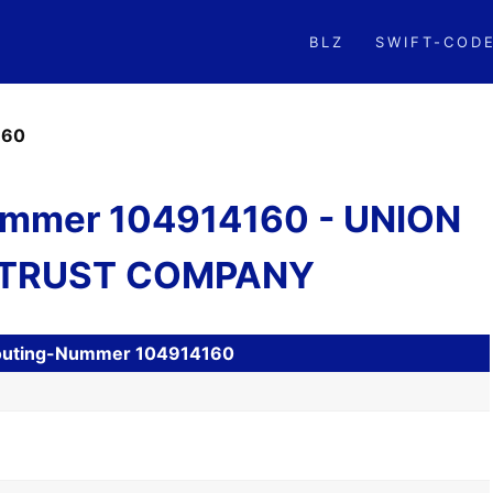
BLZ
SWIFT-COD
160
mmer 104914160 - UNION
 TRUST COMPANY
 Routing-Nummer 104914160