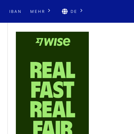
E
IBAN
MEHR
DE