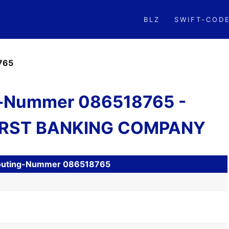
BLZ
SWIFT-COD
765
-Nummer 086518765 -
RST BANKING COMPANY
H Routing-Nummer 086518765