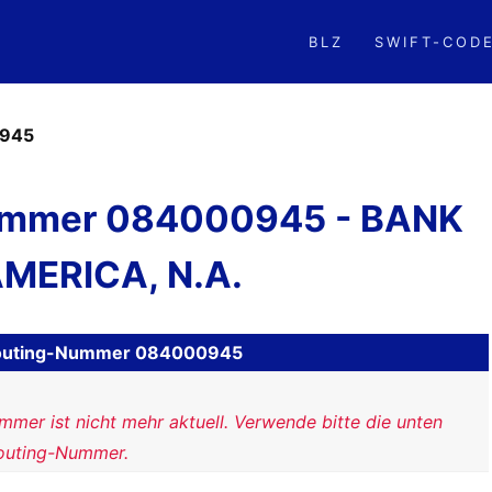
BLZ
SWIFT-COD
945
ummer 084000945 - BANK
MERICA, N.A.
H Routing-Nummer 084000945
mer ist nicht mehr aktuell. Verwende bitte die unten
outing-Nummer.