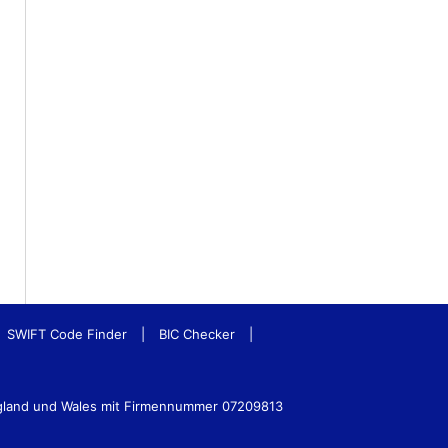
SWIFT Code Finder
|
BIC Checker
|
ngland und Wales mit Firmennummer 07209813