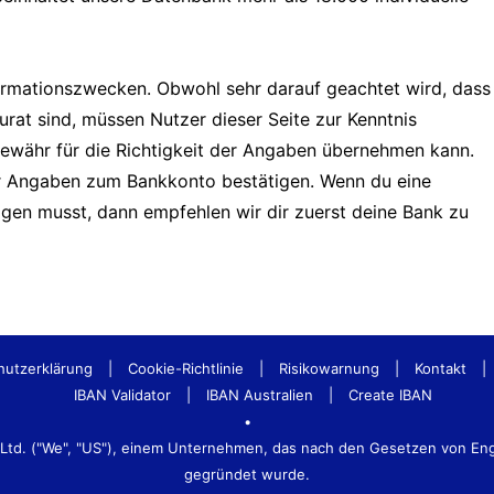
formationszwecken. Obwohl sehr darauf geachtet wird, dass
urat sind, müssen Nutzer dieser Seite zur Kenntnis
Gewähr für die Richtigkeit der Angaben übernehmen kann.
er Angaben zum Bankkonto bestätigen. Wenn du eine
tigen musst, dann empfehlen wir dir zuerst deine Bank zu
hutzerklärung
|
Cookie-Richtlinie
|
Risikowarnung
|
Kontakt
|
IBAN Validator
|
IBAN Australien
|
Create IBAN
•
s Ltd. ("We", "US"), einem Unternehmen, das nach den Gesetzen von E
gegründet wurde.