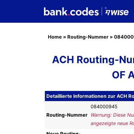
Home
»
Routing-Nummer
»
084000
ACH Routing-N
OF A
Detaillierte Informationen zur AC
084000945
Routing-Nummer
Warnung: Diese Num
angezeigte neue R
Neue Routing-