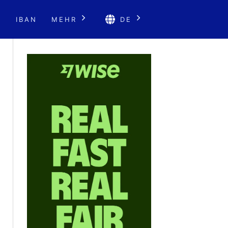
E
IBAN
MEHR
DE