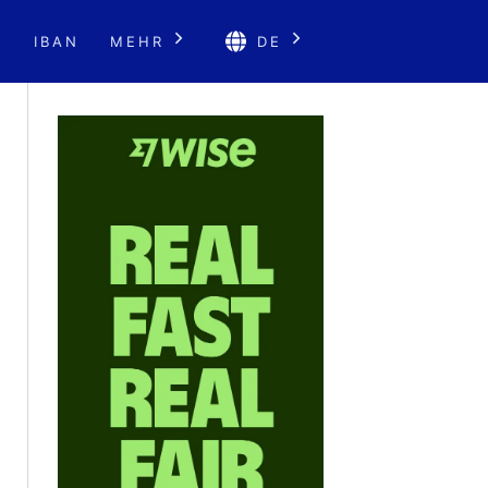
E
IBAN
MEHR
DE