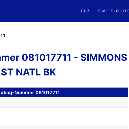
BLZ
SWIFT-COD
11
mer 081017711 - SIMMONS
RST NATL BK
 Routing-Nummer 081017711