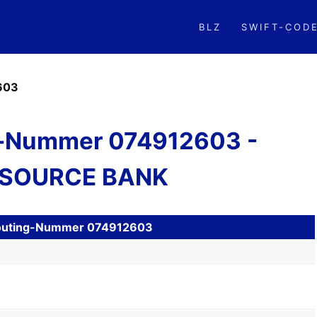
BLZ
SWIFT-COD
603
-Nummer 074912603 -
SOURCE BANK
H Routing-Nummer 074912603