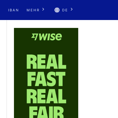
E
IBAN
MEHR
DE