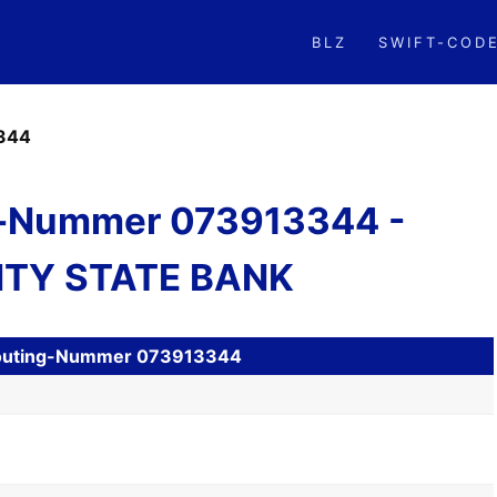
BLZ
SWIFT-COD
344
-Nummer 073913344 -
ITY STATE BANK
H Routing-Nummer 073913344