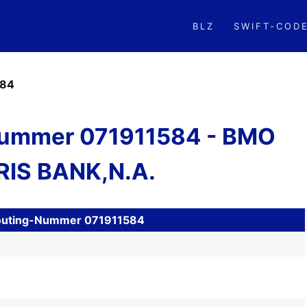
BLZ
SWIFT-COD
584
ummer 071911584 - BMO
IS BANK,N.A.
 Routing-Nummer 071911584