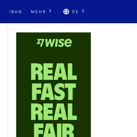
E
IBAN
MEHR
DE