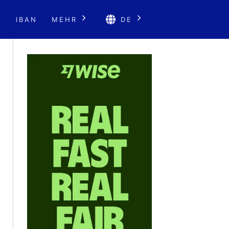
E
IBAN
MEHR
DE