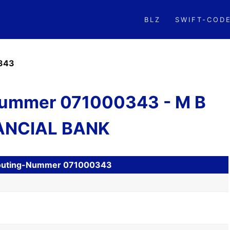
BLZ
SWIFT-COD
343
ummer 071000343 - M B
ANCIAL BANK
H Routing-Nummer 071000343