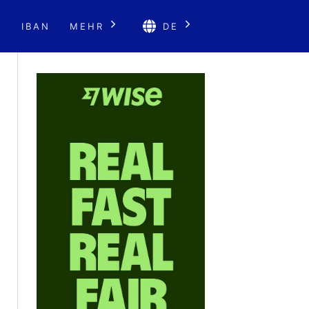
E
IBAN
MEHR
DE