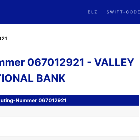
BLZ
SWIFT-COD
921
mmer 067012921 - VALLEY
IONAL BANK
 Routing-Nummer 067012921