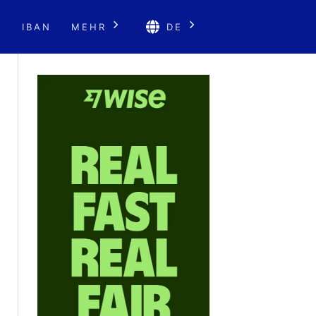
E
IBAN
MEHR
DE