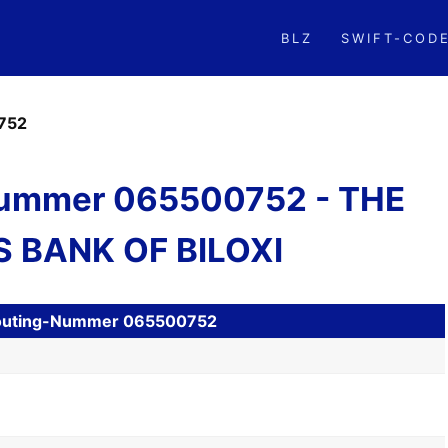
BLZ
SWIFT-COD
752
ummer 065500752 - THE
 BANK OF BILOXI
H Routing-Nummer 065500752