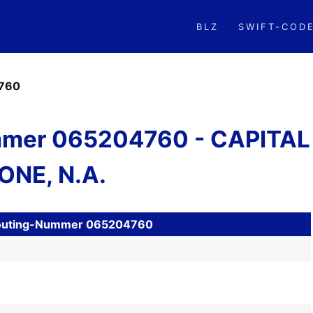
BLZ
SWIFT-COD
760
mer 065204760 - CAPITAL
ONE, N.A.
H Routing-Nummer 065204760