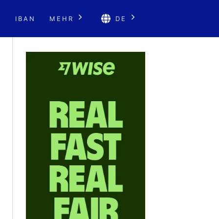
E
IBAN
MEHR
DE