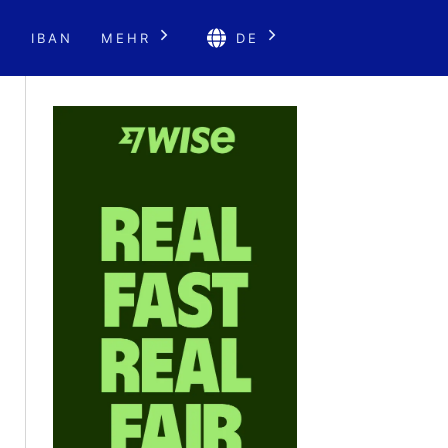
E
IBAN
MEHR
DE