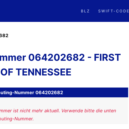
BLZ
SWIFT-COD
682
mmer 064202682 - FIRST
 OF TENNESSEE
H Routing-Nummer 064202682
mer ist nicht mehr aktuell. Verwende bitte die unten
outing-Nummer.