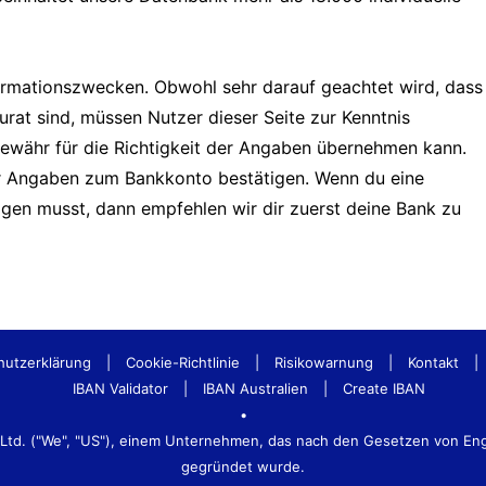
formationszwecken. Obwohl sehr darauf geachtet wird, dass
urat sind, müssen Nutzer dieser Seite zur Kenntnis
Gewähr für die Richtigkeit der Angaben übernehmen kann.
er Angaben zum Bankkonto bestätigen. Wenn du eine
tigen musst, dann empfehlen wir dir zuerst deine Bank zu
hutzerklärung
|
Cookie-Richtlinie
|
Risikowarnung
|
Kontakt
|
IBAN Validator
|
IBAN Australien
|
Create IBAN
•
s Ltd. ("We", "US"), einem Unternehmen, das nach den Gesetzen von E
gegründet wurde.