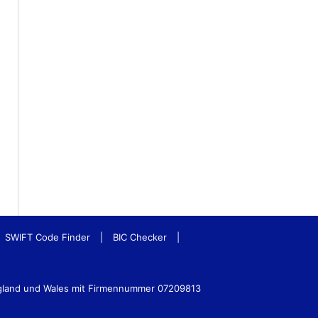
SWIFT Code Finder
|
BIC Checker
|
ngland und Wales mit Firmennummer 07209813