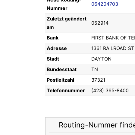
064204703
Nummer
Zuletzt geändert
052914
am
Bank
FIRST BANK OF T
Adresse
1361 RAILROAD ST
Stadt
DAYTON
Bundesstaat
TN
Postleitzahl
37321
Telefonnummer
(423) 365-8400
Routing-Nummer find