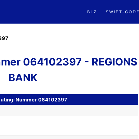
BLZ
SWIFT-COD
397
mer 064102397 - REGIONS
BANK
H Routing-Nummer 064102397