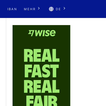
E
IBAN
MEHR
DE