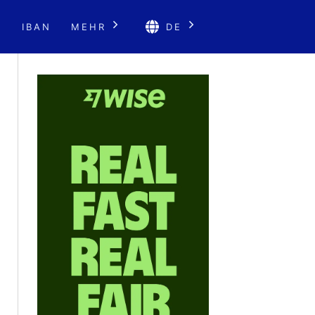
E
IBAN
MEHR
DE