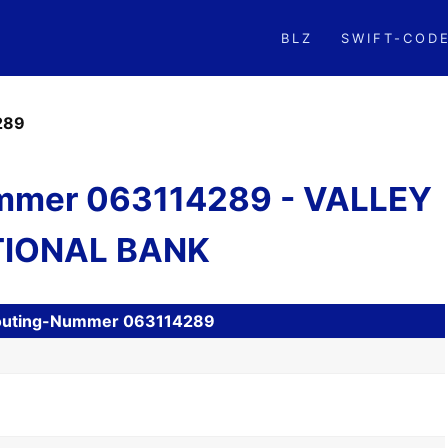
BLZ
SWIFT-COD
289
mmer 063114289 - VALLEY
IONAL BANK
 Routing-Nummer 063114289