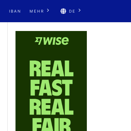
E
IBAN
MEHR
DE