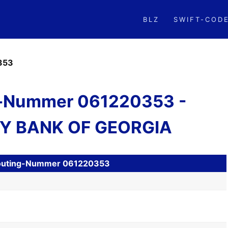
BLZ
SWIFT-COD
353
-Nummer 061220353 -
 BANK OF GEORGIA
H Routing-Nummer 061220353