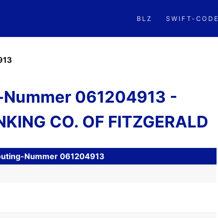
BLZ
SWIFT-COD
913
-Nummer 061204913 -
KING CO. OF FITZGERALD
 Routing-Nummer 061204913