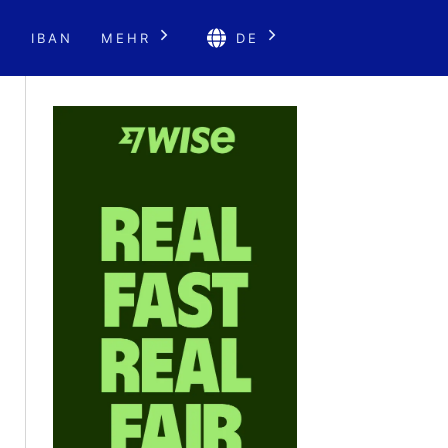
E
IBAN
MEHR
DE