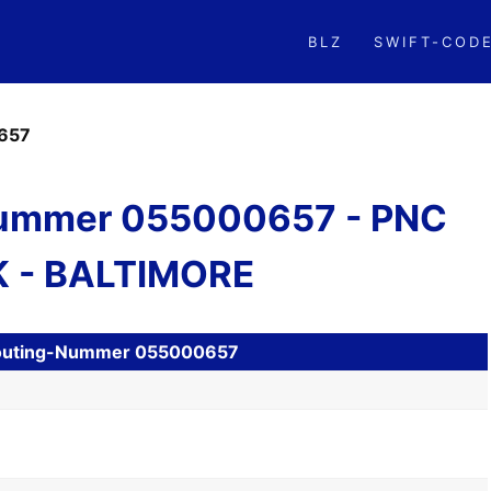
BLZ
SWIFT-COD
657
ummer 055000657 - PNC
 - BALTIMORE
H Routing-Nummer 055000657