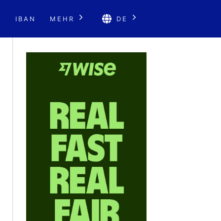
E
IBAN
MEHR
DE