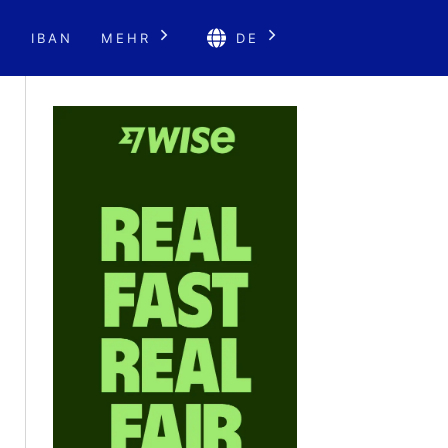
E
IBAN
MEHR
DE