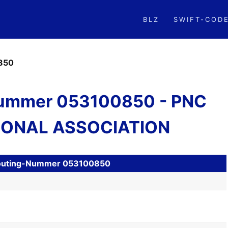
BLZ
SWIFT-COD
850
ummer 053100850 - PNC
IONAL ASSOCIATION
H Routing-Nummer 053100850