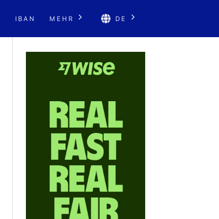
E
IBAN
MEHR
DE