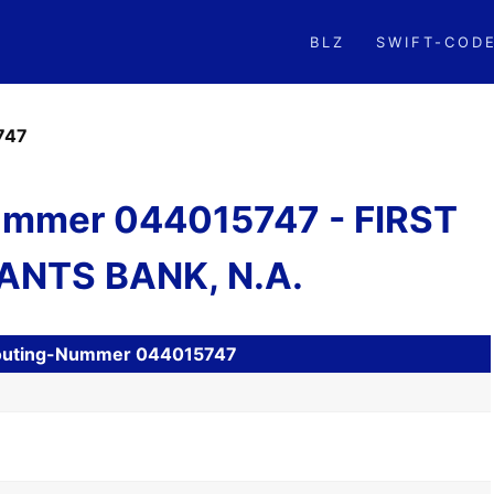
BLZ
SWIFT-COD
747
mmer 044015747 - FIRST
NTS BANK, N.A.
 Routing-Nummer 044015747