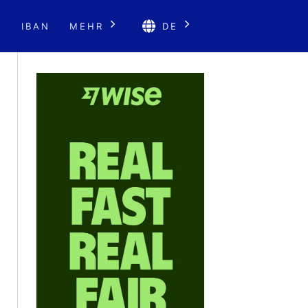
E
IBAN
MEHR
DE