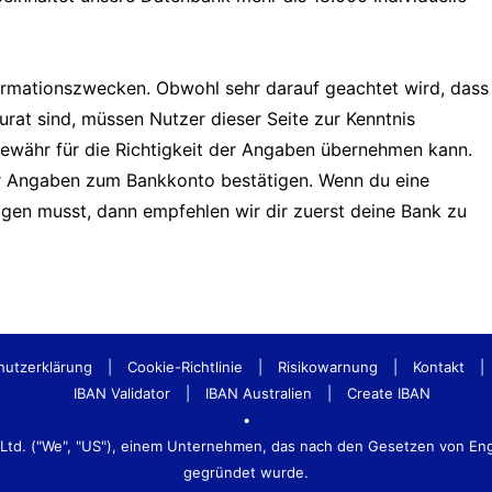
formationszwecken. Obwohl sehr darauf geachtet wird, dass
urat sind, müssen Nutzer dieser Seite zur Kenntnis
Gewähr für die Richtigkeit der Angaben übernehmen kann.
er Angaben zum Bankkonto bestätigen. Wenn du eine
tigen musst, dann empfehlen wir dir zuerst deine Bank zu
hutzerklärung
|
Cookie-Richtlinie
|
Risikowarnung
|
Kontakt
|
IBAN Validator
|
IBAN Australien
|
Create IBAN
•
s Ltd. ("We", "US"), einem Unternehmen, das nach den Gesetzen von E
gegründet wurde.