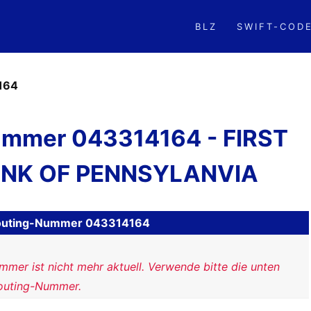
BLZ
SWIFT-COD
164
mmer 043314164 - FIRST
ANK OF PENNSYLANVIA
H Routing-Nummer 043314164
mer ist nicht mehr aktuell. Verwende bitte die unten
outing-Nummer.