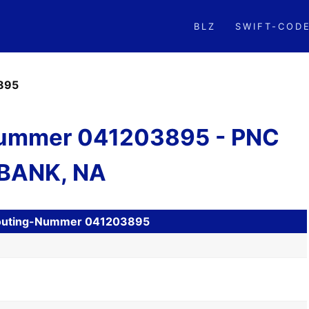
BLZ
SWIFT-COD
895
ummer 041203895 - PNC
BANK, NA
H Routing-Nummer 041203895