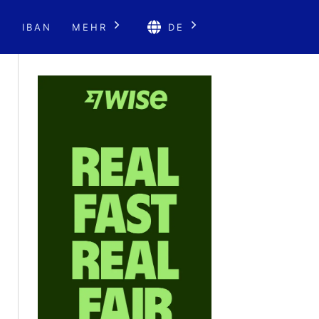
E
IBAN
MEHR
DE