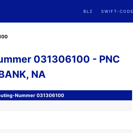
BLZ
SWIFT-COD
100
ummer 031306100 - PNC
BANK, NA
H Routing-Nummer 031306100