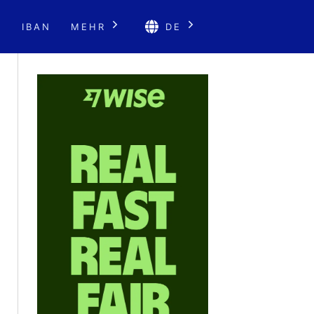
E
IBAN
MEHR
DE