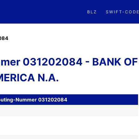
BLZ
SWIFT-COD
084
mer 031202084 - BANK OF
ERICA N.A.
H Routing-Nummer 031202084