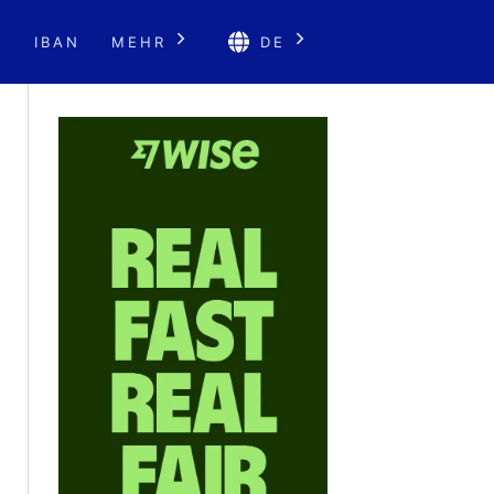
E
IBAN
MEHR
DE