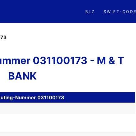
BLZ
SWIFT-COD
173
mmer 031100173 - M & T
BANK
 Routing-Nummer 031100173