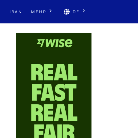
E
IBAN
MEHR
DE