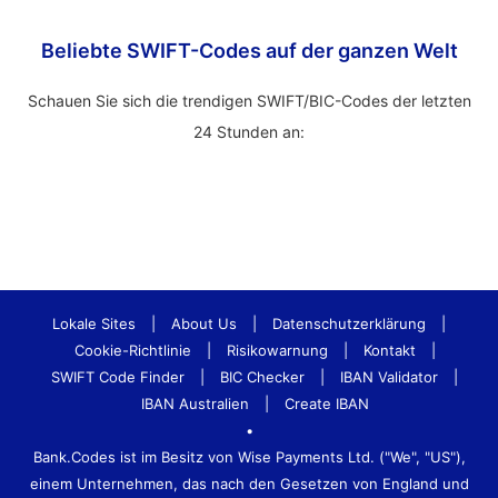
Beliebte SWIFT-Codes auf der ganzen Welt
Schauen Sie sich die trendigen SWIFT/BIC-Codes der letzten
24 Stunden an:
Lokale Sites
|
About Us
|
Datenschutzerklärung
|
Cookie-Richtlinie
|
Risikowarnung
|
Kontakt
|
SWIFT Code Finder
|
BIC Checker
|
IBAN Validator
|
IBAN Australien
|
Create IBAN
•
Bank.Codes ist im Besitz von Wise Payments Ltd. ("We", "US"),
einem Unternehmen, das nach den Gesetzen von England und