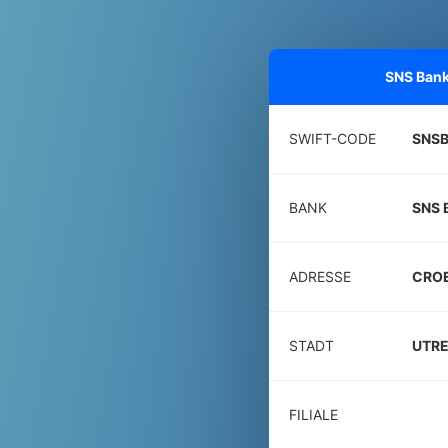
SNS Ban
SWIFT-CODE
SNS
BANK
SNS 
ADRESSE
CROE
STADT
UTR
FILIALE