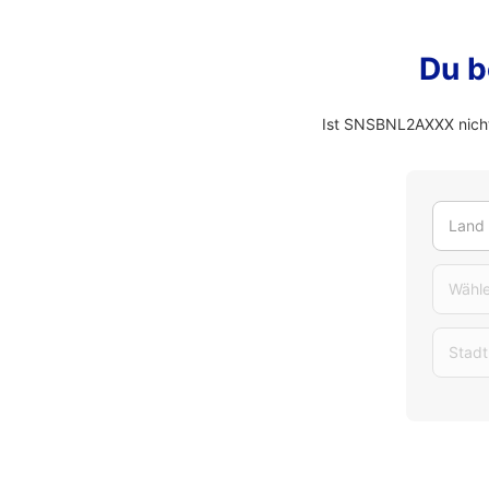
Du b
Ist SNSBNL2AXXX nicht
Land
Wähle
Stadt