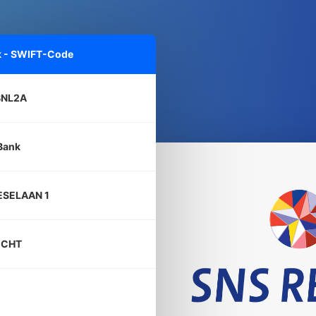
k - SWIFT-Code
BNL2A
Bank
SELAAN 1
ECHT