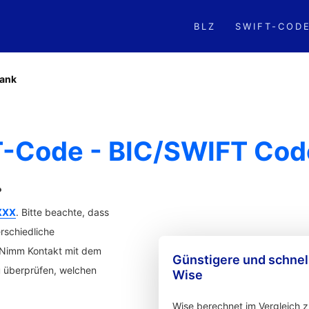
BLZ
SWIFT-COD
ank
-Code - BIC/SWIFT Code
?
XXX
. Bitte beachte, dass
rschiedliche
. Nimm Kontakt mit dem
Günstigere und schne
u überprüfen, welchen
Wise
Wise berechnet im Vergleich 