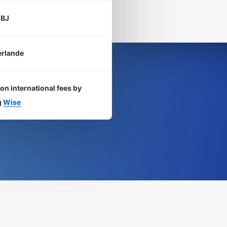
 BJ
erlande
on international fees by
g
Wise