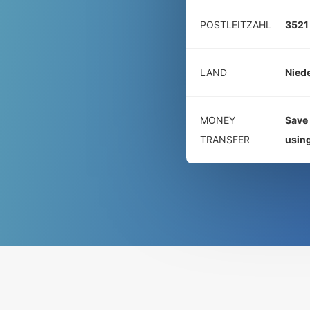
POSTLEITZAHL
3521
LAND
Nied
MONEY
Save 
TRANSFER
usin