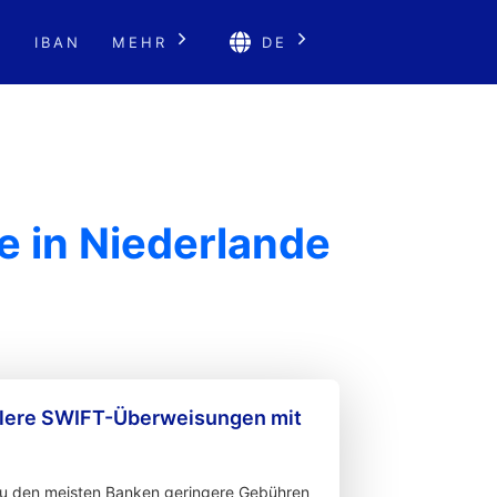
E
IBAN
MEHR
DE
 in Niederlande
llere SWIFT-Überweisungen mit
zu den meisten Banken geringere Gebühren