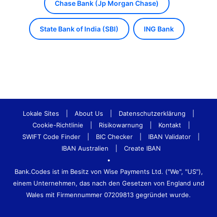
Chase Bank (Jp Morgan Chase)
State Bank of India (SBI)
ING Bank
Lokale Sites
|
About Us
|
Datenschutzerklärung
|
Cookie-Richtlinie
|
Risikowarnung
|
Kontakt
|
SWIFT Code Finder
|
BIC Checker
|
IBAN Validator
|
IBAN Australien
|
Create IBAN
•
Bank.Codes ist im Besitz von Wise Payments Ltd. ("We", "US"),
einem Unternehmen, das nach den Gesetzen von England und
Wales mit Firmennummer 07209813 gegründet wurde.