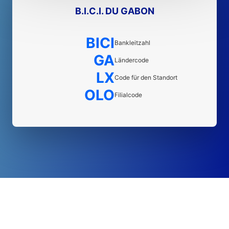
B.I.C.I. DU GABON
BICI
Bankleitzahl
GA
Ländercode
LX
Code für den Standort
OLO
Filialcode