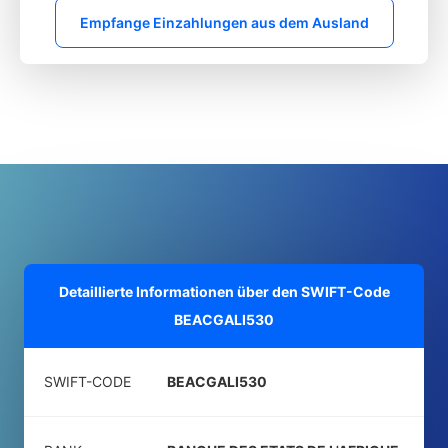
Empfange Einzahlungen aus dem Ausland
Detaillierte Informationen über den SWIFT-Code
BEACGALI530
SWIFT-CODE
BEACGALI530