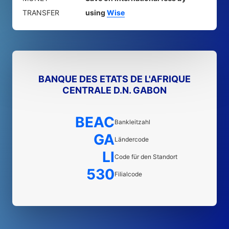
TRANSFER
using
Wise
BANQUE DES ETATS DE L'AFRIQUE
CENTRALE D.N. GABON
BEAC
Bankleitzahl
GA
Ländercode
LI
Code für den Standort
530
Filialcode