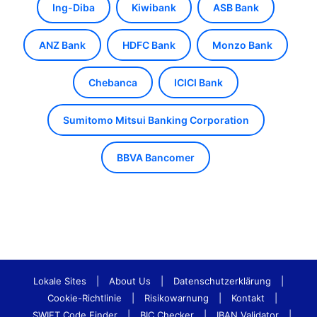
Ing-Diba
Kiwibank
ASB Bank
ANZ Bank
HDFC Bank
Monzo Bank
Chebanca
ICICI Bank
Sumitomo Mitsui Banking Corporation
BBVA Bancomer
Lokale Sites
|
About Us
|
Datenschutzerklärung
|
Cookie-Richtlinie
|
Risikowarnung
|
Kontakt
|
SWIFT Code Finder
|
BIC Checker
|
IBAN Validator
|