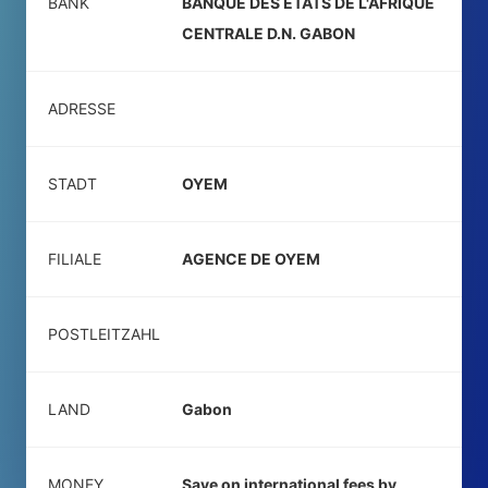
BANK
BANQUE DES ETATS DE L'AFRIQUE
CENTRALE D.N. GABON
ADRESSE
STADT
OYEM
FILIALE
AGENCE DE OYEM
POSTLEITZAHL
LAND
Gabon
MONEY
Save on international fees by