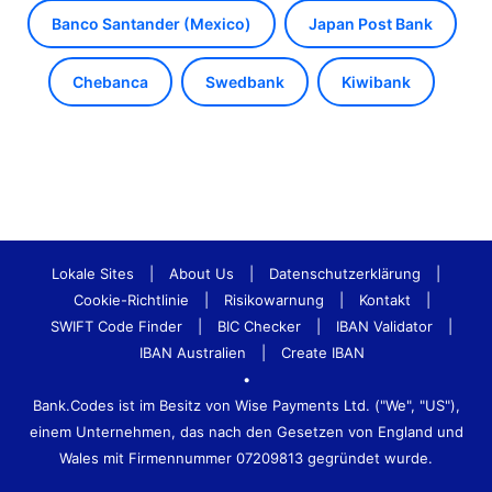
Banco Santander (Mexico)
Japan Post Bank
Chebanca
Swedbank
Kiwibank
Lokale Sites
|
About Us
|
Datenschutzerklärung
|
Cookie-Richtlinie
|
Risikowarnung
|
Kontakt
|
SWIFT Code Finder
|
BIC Checker
|
IBAN Validator
|
IBAN Australien
|
Create IBAN
•
Bank.Codes ist im Besitz von Wise Payments Ltd. ("We", "US"),
einem Unternehmen, das nach den Gesetzen von England und
Wales mit Firmennummer 07209813 gegründet wurde.