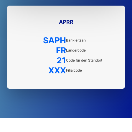
APRR
SAPH
Bankleitzahl
FR
Ländercode
21
Code für den Standort
XXX
Filialcode