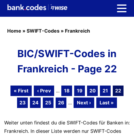
Home
»
SWIFT-Codes
»
Frankreich
BIC/SWIFT-Codes in
Frankreich - Page 22
« First
‹ Prev
...
18
19
20
21
22
23
24
25
26
...
Next ›
Last »
Weiter unten findest du die SWIFT-Codes für Banken in:
Frankreich. In dieser Liste werden nur SWIFT-Codes