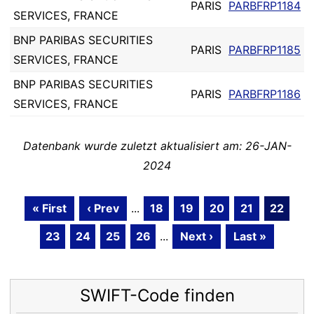
PARIS
PARBFRP1184
SERVICES, FRANCE
BNP PARIBAS SECURITIES
PARIS
PARBFRP1185
SERVICES, FRANCE
BNP PARIBAS SECURITIES
PARIS
PARBFRP1186
SERVICES, FRANCE
Datenbank wurde zuletzt aktualisiert am: 26-JAN-
2024
« First
‹ Prev
...
18
19
20
21
22
23
24
25
26
...
Next ›
Last »
SWIFT-Code finden