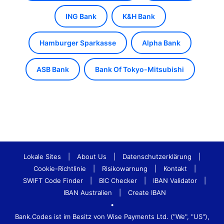
ING Bank
K&H Bank
Hamburger Sparkasse
Alpha Bank
ASB Bank
Bank Of Tokyo-Mitsubishi
Lokale Sites
|
About Us
|
Datenschutzerklärung
|
Cookie-Richtlinie
|
Risikowarnung
|
Kontakt
|
SWIFT Code Finder
|
BIC Checker
|
IBAN Validator
|
IBAN Australien
|
Create IBAN
•
Bank.Codes ist im Besitz von Wise Payments Ltd. ("We", "US"),