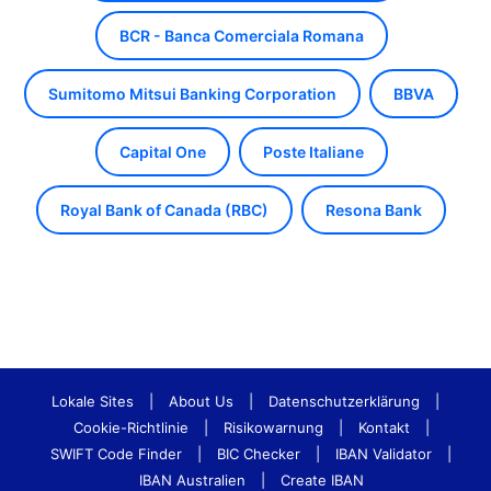
BCR - Banca Comerciala Romana
Sumitomo Mitsui Banking Corporation
BBVA
Capital One
Poste Italiane
Royal Bank of Canada (RBC)
Resona Bank
Lokale Sites
|
About Us
|
Datenschutzerklärung
|
Cookie-Richtlinie
|
Risikowarnung
|
Kontakt
|
SWIFT Code Finder
|
BIC Checker
|
IBAN Validator
|
IBAN Australien
|
Create IBAN