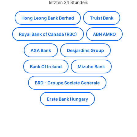
letzten 24 Stunden:
Hong Leong Bank Berhad
Truist Bank
Royal Bank of Canada (RBC)
ABN AMRO
AXA Bank
Desjardins Group
Bank Of Ireland
Mizuho Bank
BRD - Groupe Societe Generale
Erste Bank Hungary