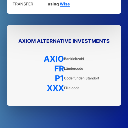
TRANSFER
using
Wise
AXIOM ALTERNATIVE INVESTMENTS
AXIO
Bankleitzahl
FR
Ländercode
P1
Code für den Standort
XXX
Filialcode