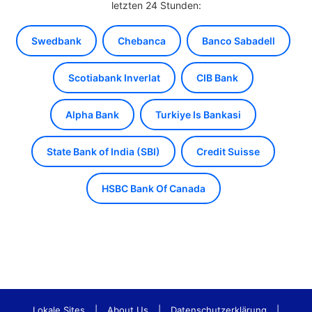
letzten 24 Stunden:
Swedbank
Chebanca
Banco Sabadell
Scotiabank Inverlat
CIB Bank
Alpha Bank
Turkiye Is Bankasi
State Bank of India (SBI)
Credit Suisse
HSBC Bank Of Canada
Lokale Sites
|
About Us
|
Datenschutzerklärung
|