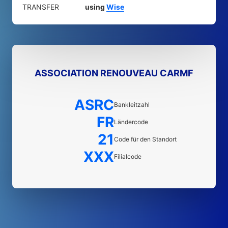
TRANSFER
using
Wise
ASSOCIATION RENOUVEAU CARMF
ASRC
Bankleitzahl
FR
Ländercode
21
Code für den Standort
XXX
Filialcode