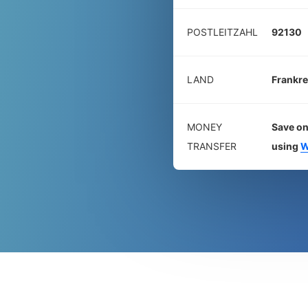
POSTLEITZAHL
92130
LAND
Frankre
MONEY
Save on
TRANSFER
using
W