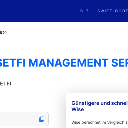
BLZ
SWIFT-COD
R21
SETFI MANAGEMENT SE
SETFI
Günstigere und schne
Wise
Wise berechnet im Vergleich 