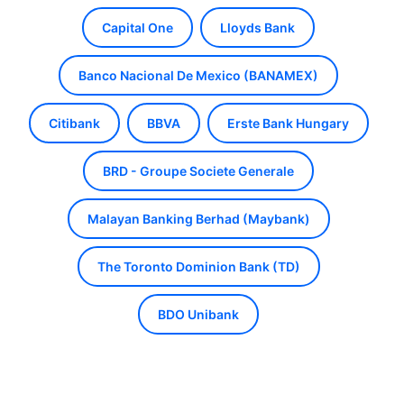
Capital One
Lloyds Bank
Banco Nacional De Mexico (BANAMEX)
Citibank
BBVA
Erste Bank Hungary
BRD - Groupe Societe Generale
Malayan Banking Berhad (Maybank)
The Toronto Dominion Bank (TD)
BDO Unibank