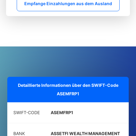
Empfange Einzahlungen aus dem Ausland
Detaillierte Informationen über den SWIFT-Code
ASEMFRP1
SWIFT-CODE
ASEMFRP1
BANK
ASSETFI WEALTH MANAGEMENT