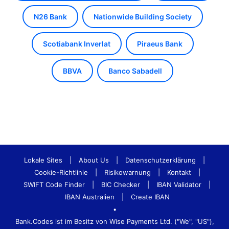
N26 Bank
Nationwide Building Society
Scotiabank Inverlat
Piraeus Bank
BBVA
Banco Sabadell
Lokale Sites
|
About Us
|
Datenschutzerklärung
|
Cookie-Richtlinie
|
Risikowarnung
|
Kontakt
|
SWIFT Code Finder
|
BIC Checker
|
IBAN Validator
|
IBAN Australien
|
Create IBAN
•
Bank.Codes ist im Besitz von Wise Payments Ltd. ("We", "US"),