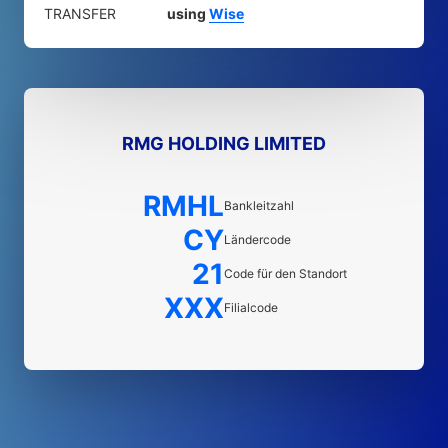
TRANSFER
using
Wise
RMG HOLDING LIMITED
RMHL
Bankleitzahl
CY
Ländercode
21
Code für den Standort
XXX
Filialcode