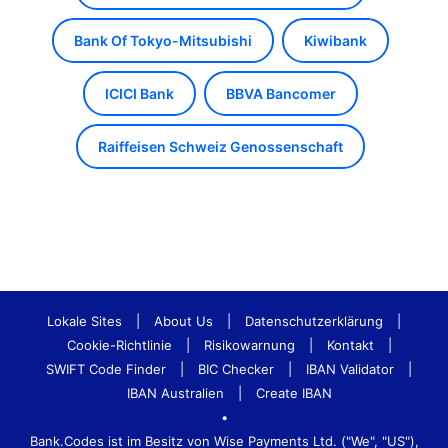
Bank Of Tokyo-Mitsubishi
Kiwibank
ICICI Bank
BBVA Bancomer
Raiffeisen Schweiz Genossenschaft
Lokale Sites
|
About Us
|
Datenschutzerklärung
|
Cookie-Richtlinie
|
Risikowarnung
|
Kontakt
|
SWIFT Code Finder
|
BIC Checker
|
IBAN Validator
|
IBAN Australien
|
Create IBAN
•
Bank.Codes ist im Besitz von Wise Payments Ltd. ("We", "US"),