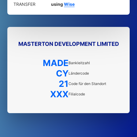
TRANSFER
using
Wise
MASTERTON DEVELOPMENT LIMITED
MADE
Bankleitzahl
CY
Ländercode
21
Code für den Standort
XXX
Filialcode