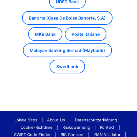
HDFC Bank
Banorte (Casa De Bolsa Banorte, S.A)
MKB Bank
Poste Italiane
Malayan Banking Berhad (Maybank)
Swedbank
Lokale Sites
|
About Us
|
Datenschutzerklärung
|
Cookie-Richtlinie
|
Risikowarnung
|
Kontakt
|
SWIFT Code Finder
|
BIC Checker
|
IBAN Validator
|